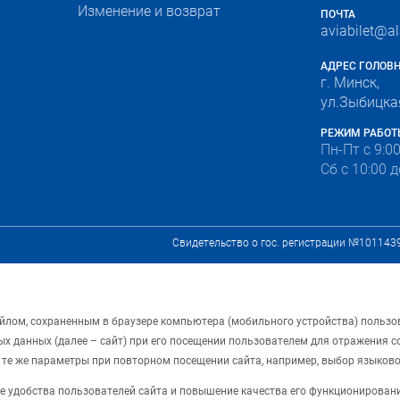
Изменение и возврат
ПОЧТА
aviabilet@a
АДРЕС ГОЛОВ
г. Минск,
ул.Зыбицкая
РЕЖИМ РАБОТ
Пн-Пт с 9:0
Сб с 10:00 д
Свидетельство о гос. регистрации №101143
файлом, сохраненным в браузере компьютера (мобильного устройства) польз
 данных (далее – сайт) при его посещении пользователем для отражения с
 те же параметры при повторном посещении сайта, например, выбор языково
е удобства пользователей сайта и повышение качества его функционировани