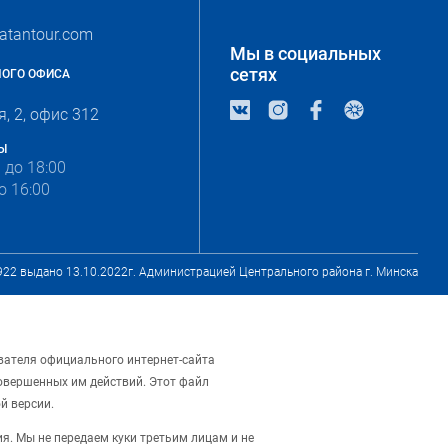
latantour.com
Мы в социальных
сетях
НОГО ОФИСА
, 2, офис 312
Ы
0 до 18:00
о 16:00
922 выдано 13.10.2022г. Администрацией Центрального района г. Минска
ователя официального интернет-сайта
овершенных им действий. Этот файл
й версии.
я. Мы не передаем куки третьим лицам и не