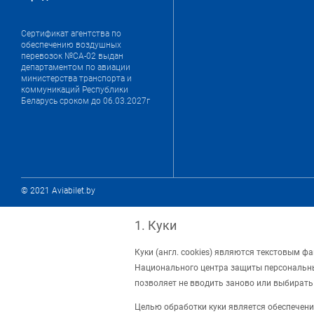
Сертификат агентства по
обеспечению воздушных
перевозок №СА-02 выдан
департаментом по авиации
министерства транспорта и
коммуникаций Республики
Беларусь сроком до 06.03.2027г
© 2021 Aviabilet.by
1. Куки
Куки (англ. cookies) являются текстовым 
Национального центра защиты персональных
позволяет не вводить заново или выбирать
Целью обработки куки является обеспечени